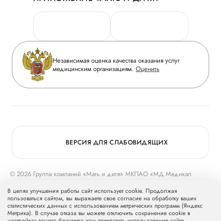
Личный кабинет
Новости
Персональные данные
Руководство
Горячая линия качества
Сотрудничество
Вопрос-ответ
Инвесторам
Независимая оценка качества оказания услуг
Приложение пациента
медицинским организациям.
Оценить
Журнал «Мать и дитя»
Статьи
Вакансии
Заболевания
Медицинский туризм
Конкурс в ординатуру
Для прессы
ВЕРСИЯ ДЛЯ СЛАБОВИДЯЩИХ
© 2026 Группа компаний «Мать и дитя» МКПАО «МД Медикал
Груп»
mcclinics.ru
. Все права защищены. ООО «ХАВЕН» входит в
В целях улучшения работы сайт использует cookie. Продолжая
Группу компаний «Мать и дитя».
пользоваться сайтом, вы выражаете свое согласие на обработку ваших
статистических данных с использованием метрических программ (Яндекс
Метрика). В случае отказа вы можете отключить сохранение cookie в
настройках вашего браузера или прекратить использование сайта.