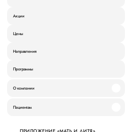
Акции
Цены
Направления
Программы
О компании
Миссия и ценности
Пациентам
Наши преимущества
Акции
История
ПРИЛОЖЕНИЕ «МАТЬ И ДИТЯ»