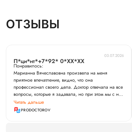
ОТЗЫВЫ
03.07.2026
П*ци*нт*+7*92* 0*XX*XX
Понравилось:
Марианна Вячеславовна произвела на меня
приятное впечатление, видно, что она
профессионал своего дела. Доктор отвечала на все
вопросы, которые я задавала, но при этом мы с ней
не выходили за рамки УЗИ​, не проводилось какой-
Читать дальше
то особой консультации, что мне, собственно, и не
PRODOCTOROV
было нужно. Проще говоря, специалист не
"грузила" меня какой-то лишней информацией, и
это было только плюсом, поскольку я просто хотела