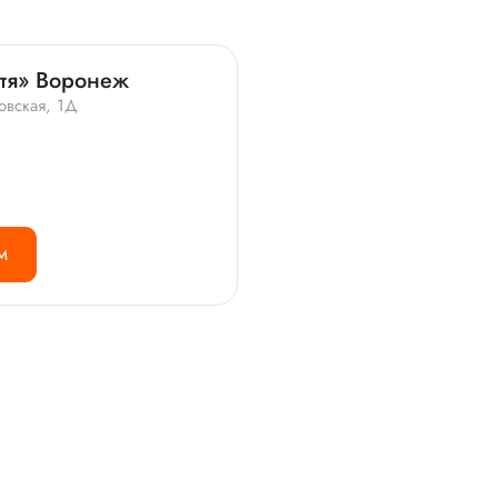
итя» Воронеж
овская, 1Д
М