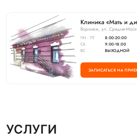
платное ведение беременности​, поэтому я
специально выбрала врача в клинике "Мать и
Клиника «Мать и д
дитя", а к самому доктору, можно сказать, решила
записаться случайно, ориентируясь просто на
Воронеж, ул. Средне-Моск
удобное время приёма.
ПН - ПТ
8:00-20:00
СБ
9:00-18:00
ВС
ВЫХОДНОЙ
ЗАПИСАТЬСЯ НА ПРИЕ
УСЛУГИ