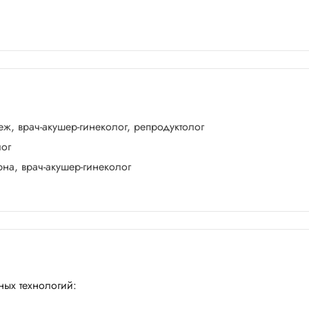
еж, врач-акушер-гинеколог, репродуктолог
лог
а, врач-акушер-гинеколог
ных технологий: