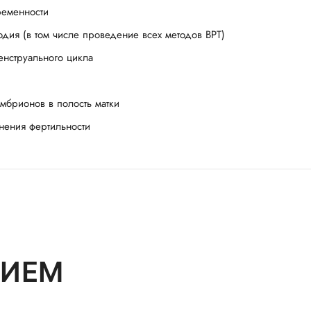
ременности
дия (в том числе проведение всех методов ВРТ)
нструального цикла
брионов в полость матки
нения фертильности
РИЕМ