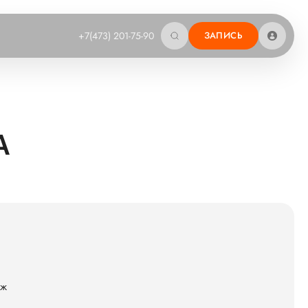
+7(473) 201-75-90
ЗАПИСЬ
А
еж