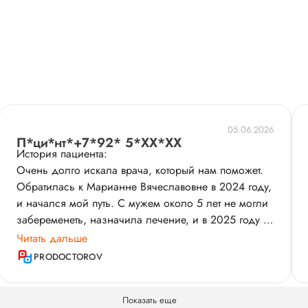
05.06.2026
П*ци*нт*+7*92* 5*XX*XX
История пациента:
Очень долго искала врача, который нам поможет.
Обратилась к Марианне Вячеславовне в 2024 году,
и начался мой путь. С мужем около 5 лет не могли
забеременеть, назначила лечение, и в 2025 году я
забеременела долгожданным сыном, сейчас нам 8
Читать дальше
месяцев. Бесконечно благодарна и счастлива, что
PRODOCTOROV
попала именно к ней.
Показать еще