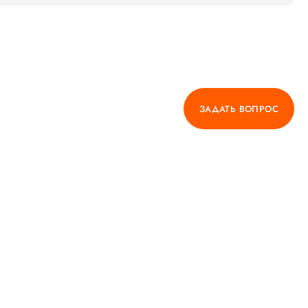
шанс стать родителями, и за это мы ей безмерно
благодарны! Спасибо Вам огромное, Марианна
Вячеславовна! Марианна Вячеславовна все понятно
объясняла, как будет проходить процедура ЭКО.
Впечатление о приёме хорошее. Обязательно
порекомендую врача знакомым.
ЗАДАТЬ ВОПРОС