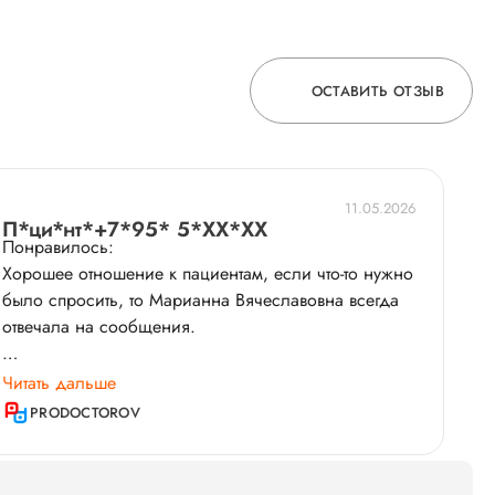
ОСТАВИТЬ ОТЗЫВ
ОСТАВЬТЕ ОТЗЫВ
11.05.2026
О ВРАЧЕ
П*ци*нт*+7*95* 5*XX*XX
Понравилось:
Хорошее отношение к пациентам, если что-то нужно
было спросить, то Марианна Вячеславовна всегда
ГОРЯЧАЯ ЛИНИЯ КАЧЕСТВА
отвечала на сообщения.
История пациента:
Читать дальше
Мы обратились к Марианне Вячеславовне для
PRODOCTOROV
проведения ЭКО​, и это было лучшее решение! Она
- настоящий профессионал и очень чуткий,
внимательный врач. Благодаря ей мы получили