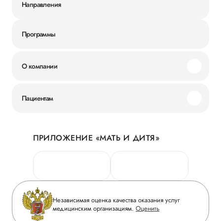
Направления
Программы
О компании
Миссия и ценности
Пациентам
Наши преимущества
Акции
История
ПРИЛОЖЕНИЕ «МАТЬ И ДИТЯ»
Личный кабинет
Новости
Персональные данные
Руководство
Горячая линия качества
Сотрудничество
Вопрос-ответ
Инвесторам
Независимая оценка качества оказания услуг
Приложение пациента
медицинским организациям.
Оценить
Журнал «Мать и дитя»