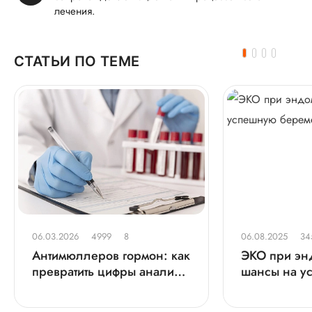
лечения.
СТАТЬИ ПО ТЕМЕ
06.03.2026
4999
8
06.08.2025
34
Антимюллеров гормон: как
ЭКО при эн
превратить цифры анализа
шансы на у
в план материнства
беременнос