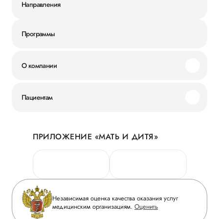
Направления
Программы
О компании
Миссия и ценности
Пациентам
Наши преимущества
Акции
История
ПРИЛОЖЕНИЕ «МАТЬ И ДИТЯ»
Личный кабинет
Новости
Персональные данные
Руководство
Горячая линия качества
Сотрудничество
Вопрос-ответ
Инвесторам
Независимая оценка качества оказания услуг
Приложение пациента
медицинским организациям.
Оценить
Журнал «Мать и дитя»