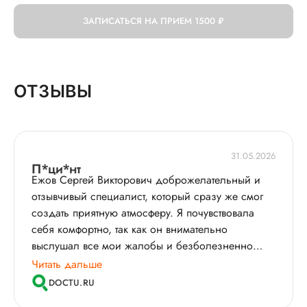
ЗАПИСАТЬСЯ НА ПРИЕМ
1500 ₽
ОТЗЫВЫ
31.05.2026
П*ци*нт
Ежов Сергей Викторович доброжелательный и
отзывчивый специалист, который сразу же смог
создать приятную атмосферу. Я почувствовала
себя комфортно, так как он внимательно
выслушал все мои жалобы и безболезненно
провел осмотр. Особенно мне понравилось, что
Читать дальше
он подробно объяснил результаты обследования
DOCTU.RU
и нашел причину моих болей. Врач общался с