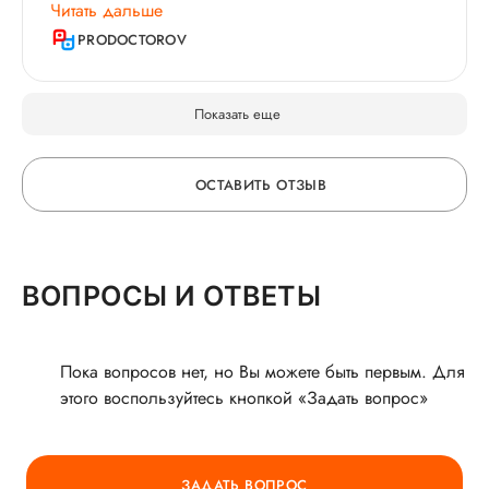
шишкой в груди. Прооперировали. Все отлично!
Читать дальше
Успешно! Операция и лечение! Наблюдаюсь
PRODOCTOROV
много лет и очень довольна! Сергей Викторович -
врач от бога! Человек своего дела! Советую и
рекомендую!
Показать еще
ОСТАВИТЬ ОТЗЫВ
ОСТАВЬТЕ ОТЗЫВ
ВОПРОСЫ И ОТВЕТЫ
О ВРАЧЕ
Пока вопросов нет, но Вы можете быть первым. Для
этого воспользуйтесь кнопкой «Задать вопрос»
ГОРЯЧАЯ ЛИНИЯ КАЧЕСТВА
ЗАДАТЬ ВОПРОС