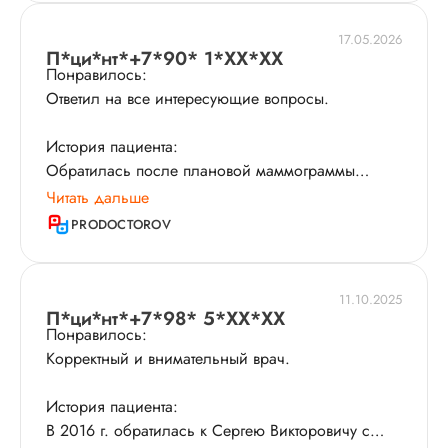
легкостью и юмором, что помогло расслабиться.
Рекомендую!
17.05.2026
П*ци*нт*+7*90* 1*XX*XX
Понравилось:
Ответил на все интересующие вопросы.
История пациента:
Обратилась после плановой маммограммы
молочных желёз. Проведён осмотр, пальпация
Читать дальше
молочных желёз. На приёме было сделано УЗИ​,
PRODOCTOROV
выявлена фиброзно-кистозная мастопатия​.
11.10.2025
П*ци*нт*+7*98* 5*XX*XX
Понравилось:
Корректный и внимательный врач.
История пациента:
В 2016 г. обратилась к Сергею Викторовичу с