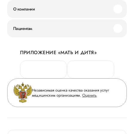
О компании
Миссия и ценности
Пациентам
Наши преимущества
Акции
История
ПРИЛОЖЕНИЕ «МАТЬ И ДИТЯ»
Личный кабинет
Новости
Персональные данные
Руководство
Горячая линия качества
Сотрудничество
Вопрос-ответ
Инвесторам
Независимая оценка качества оказания услуг
Приложение пациента
медицинским организациям.
Оценить
Журнал «Мать и дитя»
Статьи
Вакансии
Заболевания
Медицинский туризм
Конкурс в ординатуру